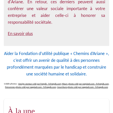
d'Ariane. En retour, ces derniers peuvent aussi
conférer une valeur sociale importante à votre
entreprise et aider celle-ci à honorer sa
responsabilité sociétale.
En savoir plus
Aider la Fondation d’utilité publique « Chemins d’Ariane »,
c’est offrir un avenir de qualité à des personnes
profondément marquées par le handicap et construire
une société humaine et solidaire.
Crédit photos :
Design vecteur créé par freepik - fr.freepik.com;
Fleurs photo créé par rawpixel.com - fr.freepik.com
,
Personnes photo créé par rawpixel.com - fr.freepik.com
,
Nourriture photo créé par rawpixel.com - fr.freepik.com
À la une